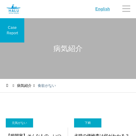
English
Case
Report
病気紹介
内科
循環器
病気紹介
食欲がない
腫瘍科
脳神経科
元気がない
下痢
【腸閉塞】そんなもの、いつ
犬猫の便検査は何がわかる？