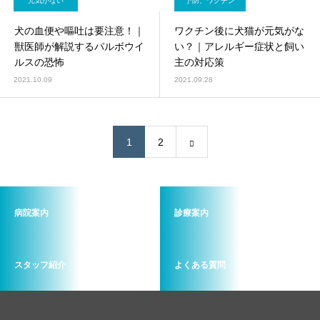
元気がない
予防、ワクチン
犬の血便や嘔吐は要注意！｜
ワクチン後に犬猫が元気がな
獣医師が解説するパルボウイ
い？｜アレルギー症状と飼い
ルスの恐怖
主の対応策
2021.10.09
2021.09.28
1
2
病院案内
診療案内
スタッフ紹介
よくある質問