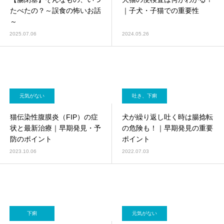
画像診断科
軟部外科
たべたの？～誤食の怖いお話
｜子犬・子猫での重要性
～
2025.07.06
2024.05.26
元気がない
吐き、下痢
猫伝染性腹膜炎（FIP）の症
犬が繰り返し吐く時は腸捻転
状と最新治療｜早期発見・予
の危険も！｜早期発見の重要
防のポイント
ポイント
2023.10.06
2022.07.03
下痢
元気がない