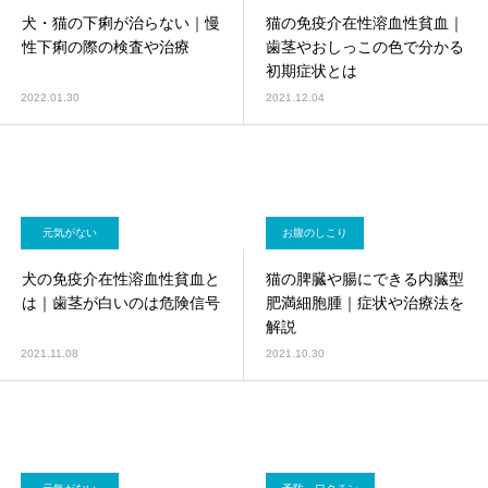
犬・猫の下痢が治らない｜慢
猫の免疫介在性溶血性貧血｜
性下痢の際の検査や治療
歯茎やおしっこの色で分かる
初期症状とは
2022.01.30
2021.12.04
元気がない
お腹のしこり
犬の免疫介在性溶血性貧血と
猫の脾臓や腸にできる内臓型
は｜歯茎が白いのは危険信号
肥満細胞腫｜症状や治療法を
解説
2021.11.08
2021.10.30