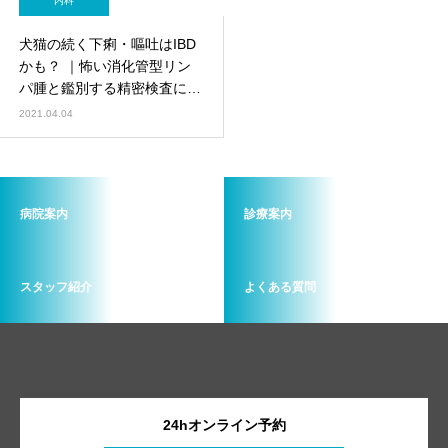
内科
犬猫の続く下痢・嘔吐はIBD
かも？ ｜怖い消化管型リン
パ腫と鑑別する精密検査につ
いて
2021.04.04
病院案内
診療案内
スタッフ紹介
よくある質問
24hオンライン予約