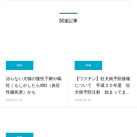
関連記事
内科
内科
治らない犬猫の慢性下痢や嘔
【ワクチン】狂犬病予防接種
吐｜もしかしたらIBD（炎症
について 平成３０年度 狂
性腸疾患）かも
犬病予防注射 始まってま
す！渋谷区登録代行行ってま
2020.07.16
2018.04.10
す！