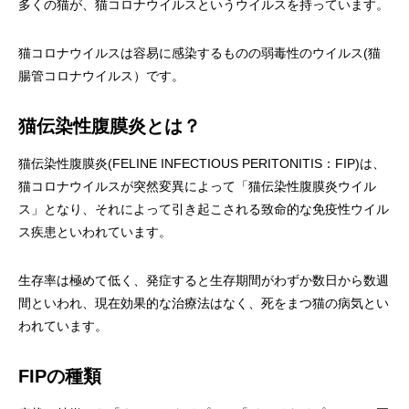
多くの猫が、猫コロナウイルスというウイルスを持っています。
画像診断科
軟部外科
猫コロナウイルスは容易に感染するものの弱毒性のウイルス(猫
腸管コロナウイルス）です。
猫伝染性腹膜炎とは？
猫伝染性腹膜炎(FELINE INFECTIOUS PERITONITIS：FIP)は、
猫コロナウイルスが突然変異によって「猫伝染性腹膜炎ウイル
ス」となり、それによって引き起こされる致命的な免疫性ウイル
ス疾患といわれています。
生存率は極めて低く、発症すると生存期間がわずか数日から数週
間といわれ、現在効果的な治療法はなく、死をまつ猫の病気とい
われています。
FIPの種類