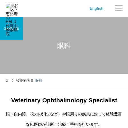
English
SERVICE
眼科
内科
循環器
診療案内
眼科
腫瘍科
脳神経科
Veterinary Ophthalmology Specialist
眼（白内障、視力の消失など）や眼周りの疾患に対して経験豊富
な獣医師が診断・治療・手術を行います。