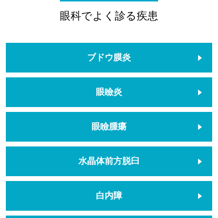
眼科でよく診る疾患
ブドウ膜炎
眼瞼炎
眼瞼腫瘍
水晶体前方脱臼
白内障