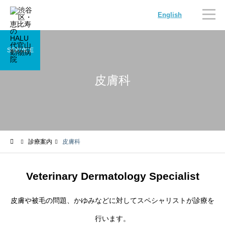
English
SERVICE
皮膚科
内科
循環器科
診療案内
皮膚科
腫瘍科
脳神経科
Veterinary Dermatology Specialist
皮膚や被毛の問題、かゆみなどに対してスペシャリストが診療を
行います。