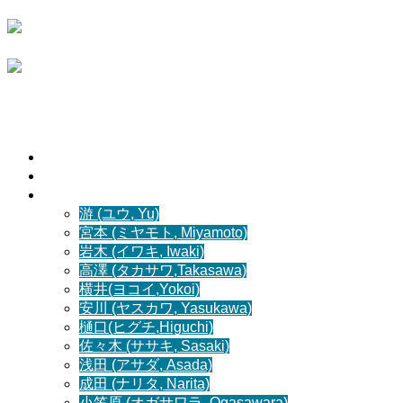
病院案内
診療案内
スタッフ紹介
游 (ユウ, Yu)
宮本 (ミヤモト, Miyamoto)
岩木 (イワキ, Iwaki)
高澤 (タカサワ,Takasawa)
横井(ヨコイ,Yokoi)
安川 (ヤスカワ, Yasukawa)
樋口(ヒグチ,Higuchi)
佐々木 (ササキ, Sasaki)
浅田 (アサダ, Asada)
成田 (ナリタ, Narita)
小笠原 (オガサワラ, Ogasawara)