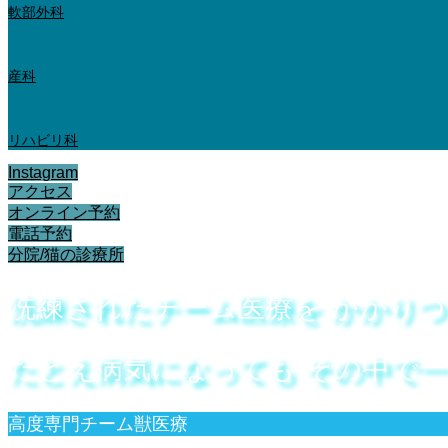
軟部外科
産科
リハビリ科
Instagram
アクセス
オンライン予約
電話予約
分院/猫の診療所
洗練されたチーム医療を
かかりつ
たとえ病気になっても
その中で一
高度専門チーム獣医療