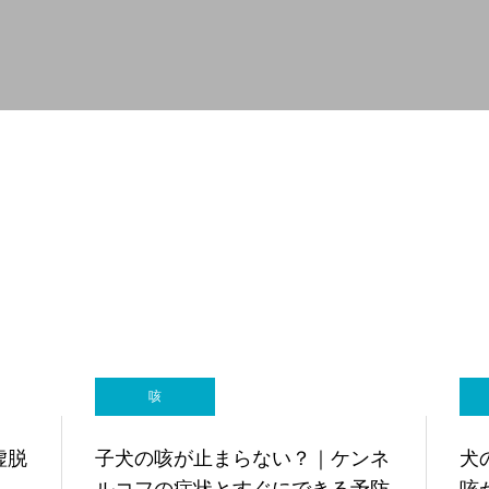
軟部外科
産科
咳
虚脱
子犬の咳が止まらない？｜ケンネ
犬