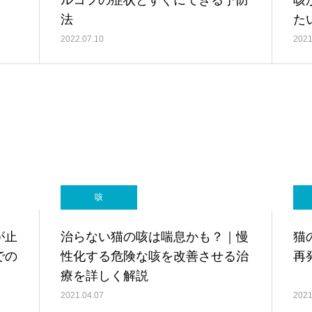
ルコフの症状とすぐにできる予防
咳
法
た
2022.07.10
2021
咳
が止
治らない猫の咳は喘息かも？｜慢
猫
での
性化する危険な咳を改善させる治
再
療を詳しく解説
2021.04.07
2021