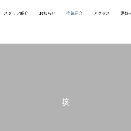
スタッフ紹介
お知らせ
病気紹介
アクセス
避妊
循環器科
整形外科
咳
脳神経科
皮膚科