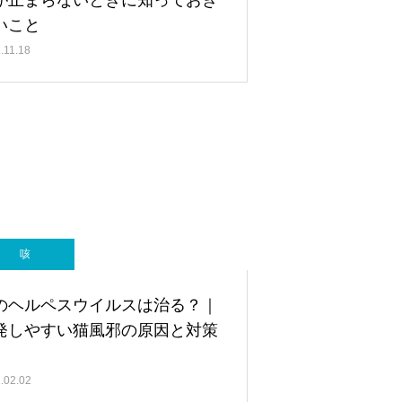
が止まらないときに知っておき
いこと
.11.18
咳
のヘルペスウイルスは治る？｜
発しやすい猫風邪の原因と対策
.02.02