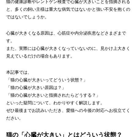
猫の健康診断やレントゲン検査で心臓が大きいことを指摘される
画像診断科
軟部外科
と、多くの飼い主様は重大な病気ではないかと強い不安を抱くの
ではないでしょうか。
心臓が大きくなる原因は、心筋症や内分泌疾患などさまざまで
す。
また、実際には心臓が大きくなっていないのに、見かけ上大きく
見えているだけの場合もあります。
本記事では、
「猫の心臓が大きいってどういう状態？」
「猫の心臓が大きい原因は？」
「猫の心臓が大きいと指摘されたらどうする？」
といった疑問について、わかりやすく解説します。
ぜひ最後までお読みいただき、愛猫への今後の対応へお役立てく
ださい。
猫の「心臓が大きい」とはどういう状態？