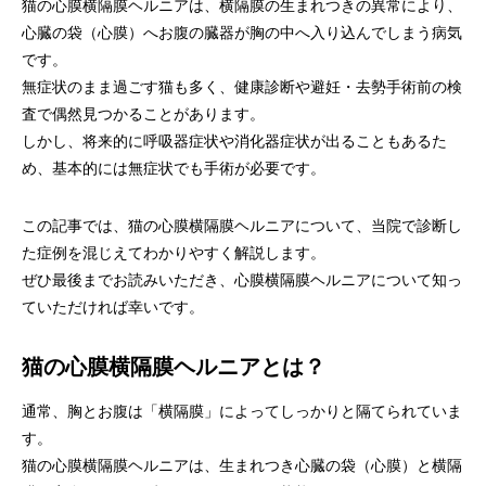
猫の心膜横隔膜ヘルニアは、横隔膜の生まれつきの異常により、
画像診断科
軟部外科
心臓の袋（心膜）へお腹の臓器が胸の中へ入り込んでしまう病気
です。
無症状のまま過ごす猫も多く、健康診断や避妊・去勢手術前の検
査で偶然見つかることがあります。
しかし、将来的に呼吸器症状や消化器症状が出ることもあるた
め、基本的には無症状でも手術が必要です。
この記事では、猫の心膜横隔膜ヘルニアについて、当院で診断し
た症例を混じえてわかりやすく解説します。
ぜひ最後までお読みいただき、心膜横隔膜ヘルニアについて知っ
ていただければ幸いです。
猫の心膜横隔膜ヘルニアとは？
通常、胸とお腹は「横隔膜」によってしっかりと隔てられていま
す。
猫の心膜横隔膜ヘルニアは、生まれつき心臓の袋（心膜）と横隔