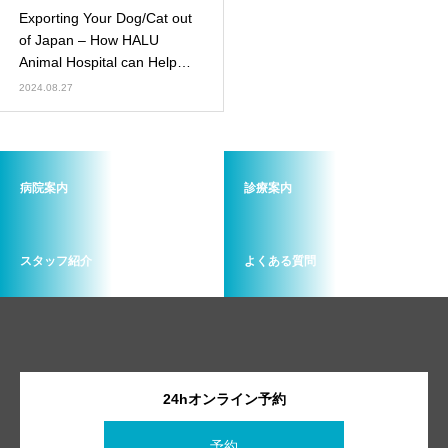
Exporting Your Dog/Cat out
of Japan – How HALU
Animal Hospital can Help
with that Process!
2024.08.27
病院案内
診療案内
スタッフ紹介
よくある質問
24hオンライン予約
予約