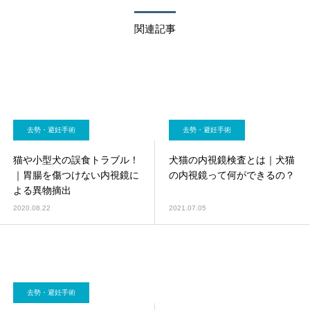
関連記事
去勢・避妊手術
去勢・避妊手術
猫や小型犬の誤食トラブル！
犬猫の内視鏡検査とは｜犬猫
｜胃腸を傷つけない内視鏡に
の内視鏡って何ができるの？
よる異物摘出
2020.08.22
2021.07.05
去勢・避妊手術