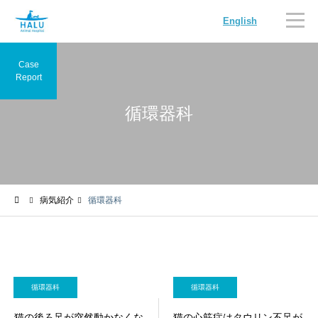
English
Case
Report
循環器科
内科
循環器科
病気紹介
循環器科
腫瘍科
脳神経科
循環器科
循環器科
猫の後ろ足が突然動かなくな
猫の心筋症はタウリン不足が