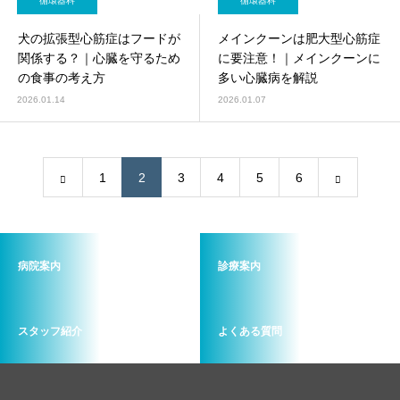
循環器科
循環器科
犬の拡張型心筋症はフードが
メインクーンは肥大型心筋症
関係する？｜心臓を守るため
に要注意！｜メインクーンに
の食事の考え方
多い心臓病を解説
2026.01.14
2026.01.07
1
2
3
4
5
6
病院案内
診療案内
スタッフ紹介
よくある質問