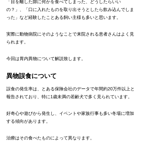
「目を離した隙に何かを食べてしまった、どうしたらいい
画像診断科
軟部外科
の？」、「口に入れたものを取り出そうとしたら飲み込んでしま
った」など経験したことある飼い主様も多いと思います。
実際に動物病院にそのようなことで来院される患者さんはよく見
られます。
今回は胃内異物について解説致します。
異物誤食について
誤食の発生率は、とある保険会社のデータで年間約20万件以上と
報告されており、特に1歳未満の若齢犬で多く見られています。
好奇心や遊びから発生し、イベントや家族行事も多い冬場に増加
する傾向があります。
治療はその食べたものによって異なります。