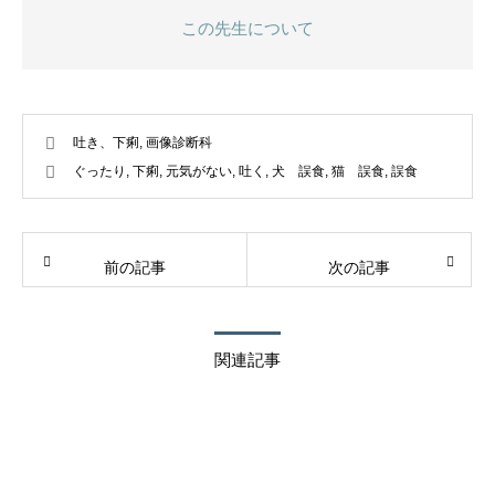
この先生について
吐き、下痢
,
画像診断科
ぐったり
,
下痢
,
元気がない
,
吐く
,
犬 誤食
,
猫 誤食
,
誤食
前の記事
次の記事
関連記事