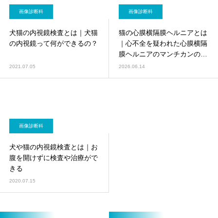
画像診断科
画像診断科
犬猫の内視鏡検査とは｜犬猫
猫の心膜横隔膜ヘルニアとは
の内視鏡って何ができるの？
｜心不全を疑われた心膜横隔
膜ヘルニアのマンチカンの一
例
2021.07.05
2026.06.14
画像診断科
犬や猫の内視鏡検査とは｜お
腹を開けずに検査や治療がで
きる
2020.07.15