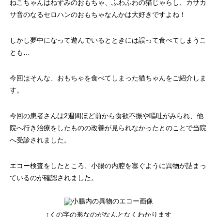
ねこちゃんはねずみのおもちゃ、ふわふわの猫じゃらし、カサカ
画像診断科
軟部外科
サ音のなるセロハンのおもちゃなんかは大好きですよね！
しかし夢中になって遊んでいるとときには誤って食べてしまうこ
とも…
今回はそんな、おもちゃを食べてしまった猫ちゃんをご紹介しま
す。
今回の患者さんは2週間ほど前から食欲不振や嘔吐がみられ、他
院へ行き治療をしたものの改善が見られなかったとのことで当院
へ受診されました。
エコー検査をしたところ、小腸の内腔を塞ぐように異物が詰まっ
ているのが確認されました。
↑くの字の形なのがなんとなくわかります