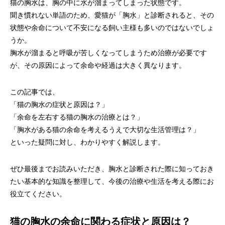
猫の胸水は、胸の中に水が溜まってしまった状態です。
画像診断科
軟部外科
聞き慣れない単語のため、愛猫が「胸水」と診断されると、その
状態や余命について不安になる飼い主様も多いのではないでしょ
うか。
胸水が溜まると呼吸が苦しくなってしまうため治療が必要です
が、その原因によって余命や経過は大きく異なります。
この記事では、
「猫の胸水の症状と原因は？」
「余命を左右する猫の胸水の治療とは？」
「胸水がある猫の余命を考えるうえで大切な生活管理は？」
といった疑問に対し、わかりやすく解説します。
ぜひ最後までお読みいただき、胸水と診断された際に知っておき
たい基本的な知識を整理して、今後の治療や生活を考える際にお
役立てください。
猫の胸水の余命に関わる症状と原因は？