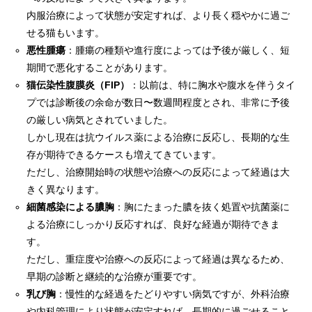
内服治療によって状態が安定すれば、より長く穏やかに過ご
せる猫もいます。
悪性腫瘍
：腫瘍の種類や進行度によっては予後が厳しく、短
期間で悪化することがあります。
猫伝染性腹膜炎（FIP）
：以前は、特に胸水や腹水を伴うタイ
プでは診断後の余命が数日〜数週間程度とされ、非常に予後
の厳しい病気とされていました。
しかし現在は抗ウイルス薬による治療に反応し、長期的な生
存が期待できるケースも増えてきています。
ただし、治療開始時の状態や治療への反応によって経過は大
きく異なります。
細菌感染による膿胸
：胸にたまった膿を抜く処置や抗菌薬に
よる治療にしっかり反応すれば、良好な経過が期待できま
す。
ただし、重症度や治療への反応によって経過は異なるため、
早期の診断と継続的な治療が重要です。
乳び胸
：慢性的な経過をたどりやすい病気ですが、外科治療
や内科管理により状態が安定すれば、長期的に過ごせること