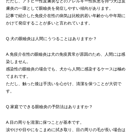
ただし、アトピー性皮膚炎などのアレルギー性疾患を持つ犬は皮
膚炎の一環として眼瞼炎を発症しやすい傾向があります。
記事で紹介した免疫介在性の病気は比較的若い年齢から中年期に
かけて発症することが多いと言われています。
Q.犬の眼瞼炎は人間にうつることはありますか？
A.免疫介在性の眼瞼炎は犬の免疫異常が原因のため、人間には感
染しません。
感染性の眼瞼炎の場合でも、犬から人間に感染するケースは極め
てまれです。
ただし、触った後は手洗いを心がけ、清潔を保つことが大切で
す。
Q.家庭でできる眼瞼炎の予防法はありますか？
A.目の周りを清潔に保つことが基本です。
涙やけや目やにをこまめに拭き取り、目の周りの毛が長い場合は