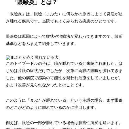
「眼瞼炎」とは？
画像診断科
軟部外科
「眼瞼炎」は、眼瞼（まぶた）に何らかの原因によって炎症が起
き腫れる疾患です。当院でもよくみられる疾患のひとつです。
眼瞼炎は原因によって症状や治療法が変わってきますので、診断
基準などをふまえて紹介していきます。
このトイプードルの子は、瞼が腫れていると来院されました。は
じめは片眼の症状だけでしたが、次第に両眼の眼瞼が腫れてきま
した。他の病院で感染の可能性を疑われ治療をしていましたが、
あまり改善が見られなかったとのことです。
このように「まぶたが腫れている」という主訴の場合、まず眼瞼
のどこがどのように腫れているのかに注目します。
例えば、眼瞼の一部が腫れている場合は腫瘤性病変を疑います。