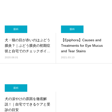
眼科
眼科
犬・猫の目が赤いのはぶどう
【Epiphora】Causes and
膜炎？｜ぶどう膜炎の初期症
Treatments for Eye Mucus
状と自宅でのチェックポイン
and Tear Stains
ト
2020.08.01
2021.03.13
眼科
犬の涙やけの原因を徹底解
説！｜自宅でできるケアと受
診の目安