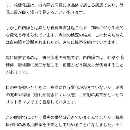
す。核硬化症は、白内障と同様に水晶体で起こる疾患であり、外
見上目が白く濁って見えることがあります。
しかし白内障とは異なり視覚障害は起こらず、加齢に伴う生理的
な変化と考えられています。今回の検査の結果、このわんちゃん
は白内障と診断されましたが、さらに観察を続けていきます。
次に観察するのは、併発疾患の有無です。白内障では、虹彩や毛
様体、脈絡膜に炎症が起こる「前部ぶどう膜炎」が併発すること
があります。
目の中を覗いたときに、炎症に伴う変化が起きていないか、結膜
の充血や縮瞳（瞳孔が開きにくい状態）、虹彩の異常がないかス
リットランプでよく観察していきます。
この症例ではぶどう膜炎の併発は起きていませんでしたが、抗炎
症作用のある点眼薬を予防として始めることになりました。今回