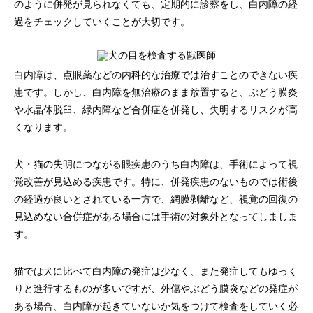
のように併発が見られなくても、定期的に診察をし、白内障の経
過をチェックしていくことが大切です。
白内障は、点眼薬などの内科的な治療では治すことのできない疾
患です。しかし、白内障を無治療のまま放置すると、ぶどう膜炎
や水晶体脱臼、緑内障など合併症を併発し、失明するリスクが高
くなります。
犬・猫の失明につながる眼疾患のうち白内障は、手術によって視
覚改善が見込める疾患です。特に、併発疾患のないものでは術後
の経過が良いとされている一方で、網膜剥離など、視覚の回復の
見込めない合併症がある場合には手術の対象外となってしましま
す。
猫では犬に比べて白内障の発症は少なく、また発症してもゆっく
りと進行するものが多いですが、外傷やぶどう膜炎などの発症が
ある場合、白内障が起きていないか気をつけて検査をしていく必