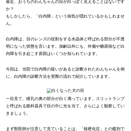
最近、おうちのわんちゃんの目が白っぽく見えることはないです
画像診断科
軟部外科
か？
もしかしたら、「白内障」という病気が隠れているかもしれませ
ん。
白内障は、目のレンズの役割をする水晶体と呼ばれる部分が不透
明になった状態を言います。加齢以外にも、外傷や糖尿病など白
内障を引き起こす原因はいくつか知られています。
今回は、当院で白内障の疑いがあると診断されたわんちゃんを例
に、白内障の診断方法を実際の流れで紹介していきます。
一目見て、瞳孔の奥の部分が白く濁っています。スリットランプ
と呼ばれる眼科器具で目の中に光を当て、さらによく観察してい
きましょう。
まず獣医師が注意して見ていることは、「核硬化症」との鑑別で