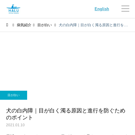
English
病気紹介
目が白い
犬の白内障｜目が白く濁る原因と進行を防ぐためのポイント
内科
循環器科
目が白い
腫瘍科
脳神経科
犬の白内障｜目が白く濁る原因と進行を防ぐため
のポイント
2021.01.10