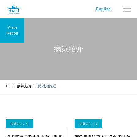
English
Case
Report
病気紹介
内科
循環器科
病気紹介
肥満細胞腫
腫瘍科
脳神経科
皮膚のしこり
皮膚のしこり
猫の皮膚にできる肥満細胞腫
猫の皮膚にできものができた