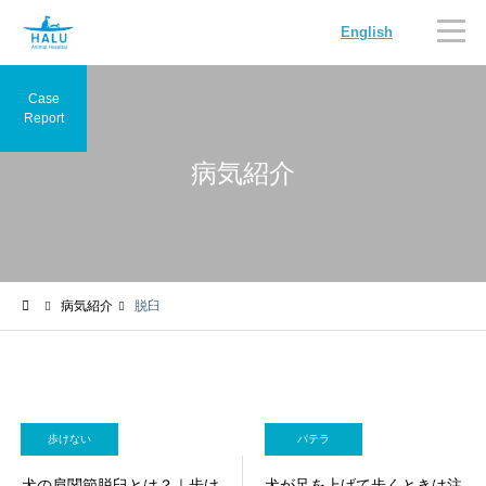
English
Case
Report
病気紹介
内科
循環器科
病気紹介
脱臼
腫瘍科
脳神経科
歩けない
パテラ
犬の肩関節脱臼とは？｜歩け
犬が足を上げて歩くときは注