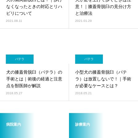
画像診断科
軟部外科
なくなったときの対応とリハ
意！｜膝蓋骨脱臼の見分け方
ビリについて
と治療法
2021.08.11
2021.01.29
パテラ
パテラ
犬の膝蓋骨脱臼（パテラ）の
小型犬の膝蓋骨脱臼（パテ
手術とは｜術後の経過と注意
ラ）は放置しないで！｜手術
点を獣医師が解説
が必要なケースとは？
2018.05.27
2018.05.21
病院案内
診療案内