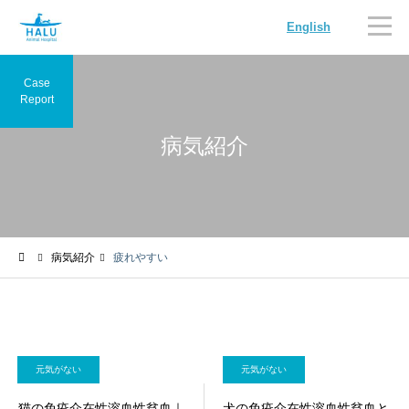
English
Case
Report
病気紹介
内科
循環器科
病気紹介
疲れやすい
腫瘍科
脳神経科
元気がない
元気がない
猫の免疫介在性溶血性貧血｜
犬の免疫介在性溶血性貧血と