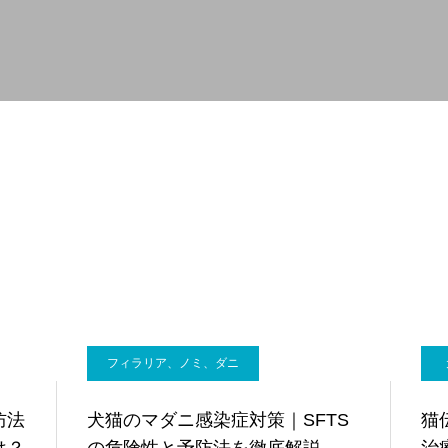
軟部外科
産科
フィラリア、ノミ、ダニ
防法
犬猫のマダニ感染症対策｜SFTS
猫