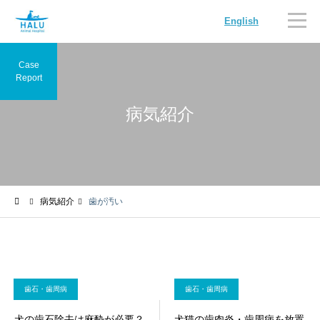
English
Case
Report
病気紹介
内科
循環器科
病気紹介
歯が汚い
腫瘍科
脳神経科
歯石・歯周病
歯石・歯周病
犬の歯石除去は麻酔が必要？
犬猫の歯肉炎・歯周病を放置