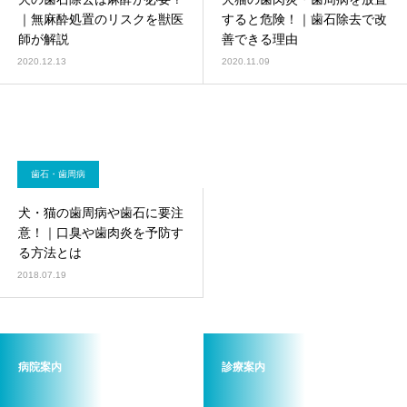
画像診断科
軟部外科
｜無麻酔処置のリスクを獣医
すると危険！｜歯石除去で改
師が解説
善できる理由
2020.12.13
2020.11.09
歯石・歯周病
犬・猫の歯周病や歯石に要注
意！｜口臭や歯肉炎を予防す
る方法とは
2018.07.19
病院案内
診療案内