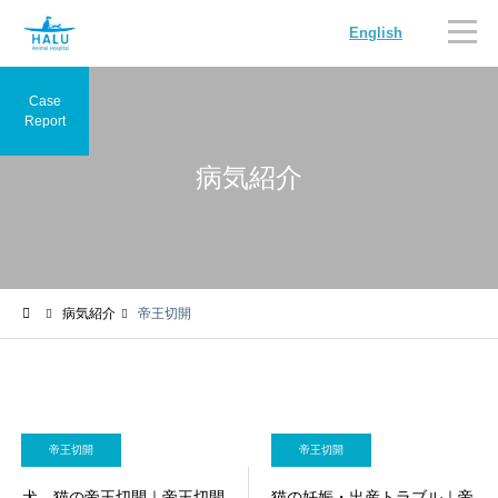
English
Case
Report
病気紹介
内科
循環器科
病気紹介
帝王切開
腫瘍科
脳神経科
帝王切開
帝王切開
犬、猫の帝王切開｜帝王切開
猫の妊娠・出産トラブル｜帝