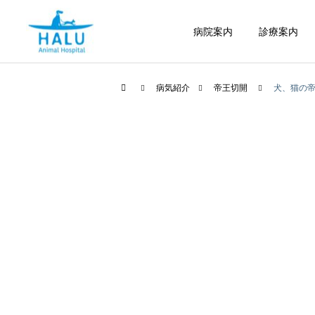
病院案内
診療案内
病気紹介
帝王切開
犬、猫の
内科
腫瘍科