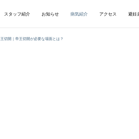
スタッフ紹介
お知らせ
病気紹介
アクセス
避妊
帝王切開｜帝王切開が必要な場面とは？
循環器科
整形外科
脳神経科
皮膚科