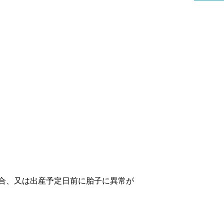
リハビリ科
合、又は出産予定日前に胎子に異常が