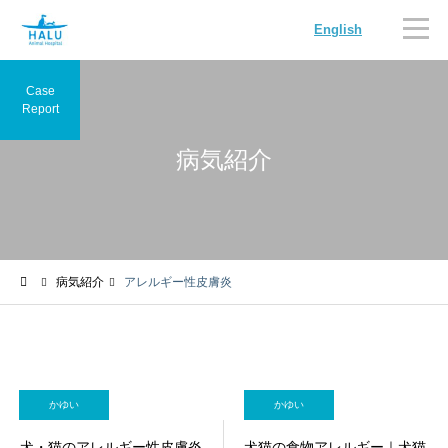
English
Case
Report
病気紹介
内科
循環器科
病気紹介
アレルギー性皮膚炎
腫瘍科
脳神経科
かゆい
かゆい
犬・猫のアレルギー性皮膚炎
犬猫の食物アレルギー｜犬猫