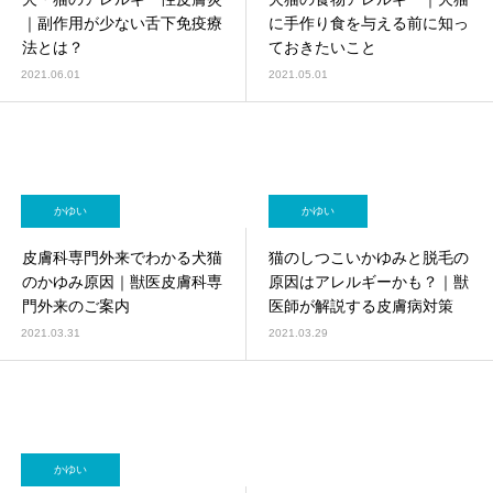
画像診断科
軟部外科
｜副作用が少ない舌下免疫療
に手作り食を与える前に知っ
法とは？
ておきたいこと
2021.06.01
2021.05.01
かゆい
かゆい
皮膚科専門外来でわかる犬猫
猫のしつこいかゆみと脱毛の
のかゆみ原因｜獣医皮膚科専
原因はアレルギーかも？｜獣
門外来のご案内
医師が解説する皮膚病対策
2021.03.31
2021.03.29
かゆい