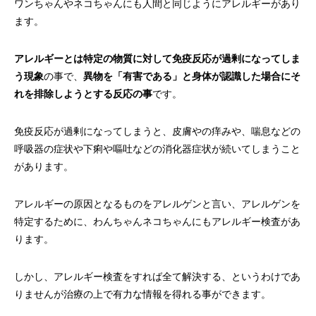
ワンちゃんやネコちゃんにも人間と同じようにアレルギーがあり
画像診断科
軟部外科
ます。
アレルギーとは特定の物質に対して免疫反応が過剰になってしま
う現象
の事で、
異物を「有害である」と身体が認識した場合にそ
れを排除しようとする反応の事
です。
免疫反応が過剰になってしまうと、皮膚やの痒みや、喘息などの
呼吸器の症状や下痢や嘔吐などの消化器症状が続いてしまうこと
があります。
アレルギーの原因となるものをアレルゲンと言い、アレルゲンを
特定するために、わんちゃんネコちゃんにもアレルギー検査があ
ります。
しかし、アレルギー検査をすれば全て解決する、というわけであ
りませんが治療の上で有力な情報を得れる事ができます。