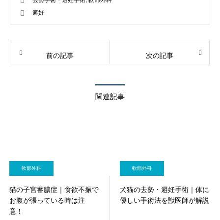
去勢手術・避妊手術
,
軟部外科
避妊
前の記事
次の記事
関連記事
軟部外科
軟部外科
猫の子宮蓄膿症｜食欲不振で
犬猫の去勢・避妊手術｜体に
お腹が張っている時は注
優しい手術法を獣医師が解説
意！