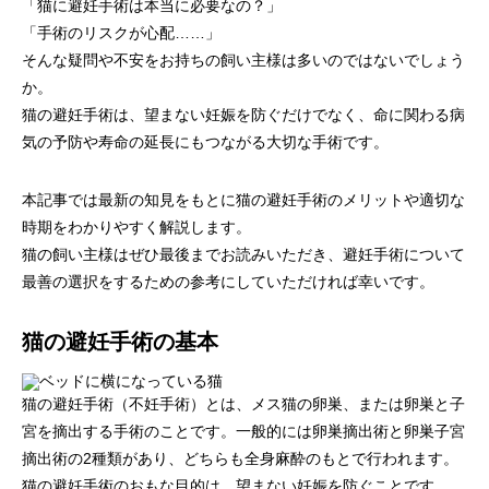
「猫に避妊手術は本当に必要なの？」
画像診断科
軟部外科
「手術のリスクが心配……」
そんな疑問や不安をお持ちの飼い主様は多いのではないでしょう
か。
猫の避妊手術は、望まない妊娠を防ぐだけでなく、命に関わる病
気の予防や寿命の延長にもつながる大切な手術です。
本記事では最新の知見をもとに猫の避妊手術のメリットや適切な
時期をわかりやすく解説します。
猫の飼い主様はぜひ最後までお読みいただき、避妊手術について
最善の選択をするための参考にしていただければ幸いです。
猫の避妊手術の基本
猫の避妊手術（不妊手術）とは、メス猫の卵巣、または卵巣と子
宮を摘出する手術のことです。一般的には卵巣摘出術と卵巣子宮
摘出術の2種類があり、どちらも全身麻酔のもとで行われます。
猫の避妊手術のおもな目的は、望まない妊娠を防ぐことです。