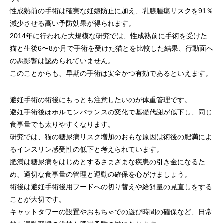
性成熟前の手術は確実な妊娠防止に加え、乳腺腫瘍リスクを91％
減少させる高い予防効果が得られます。
2014年に行われた大規模な研究では、性成熟前に手術を受けた
猫と生後6〜8か月で手術を受けた猫とを比較した結果、行動面へ
の悪影響は認められていません。
このことからも、早期の手術は安全かつ有効であるといえます。
避妊手術の術後にもっとも注意したいのが体重管理です。
避妊手術後はホルモンバランスの変化で基礎代謝が低下し、同じ
食事量でも太りやすくなります。
研究では、猫の糖尿病リスク増加のおもな原因は術後の肥満によ
るインスリン感受性の低下と考えられています。
肥満は糖尿病をはじめとするさまざまな疾患の引き金になるた
め、適切な食事量の管理と運動の確保を心がけましょう。
術後は避妊手術後用フードへの切り替えや給餌量の見直しをする
ことが大切です。
キャットタワーの設置やおもちゃでの遊び時間の確保など、日常