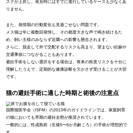
スクが上昇し、発見時にはすでに進行しているケースも少なくあ
りません。
また、発情期の行動変化も見過ごせない問題です。
メス猫は年に複数回発情し、その都度大きな声で鳴き続けるた
め、飼い主様のみならず近隣への影響も懸念されます。
さらに、脱走して外で交配するリスクも高まり、望まない妊娠や
交通事故につながることもあります。
避妊手術をしない選択をする場合は、将来の疾患リスクを十分に
理解したうえで、定期的な健康診断を欠かさず受けることが大切
です。
猫の避妊手術に適した時期と術後の注意点
国際猫医学会（ISFM）の2013年のガイドラインでは、家庭飼育
の猫においても早期の避妊去勢が推奨されています。
一般的には、性成熟前（生後5〜6か月齢ころ）の手術が理想的で
す。