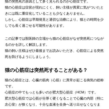
猫の突然死の原因として多く見られるのが心筋症です。
画像診断科
軟部外科
猫の心筋症は症状が現れにくく、飼い主様が異変に気がついたと
きには既に重症化していることも少なくありません。
しかし、心筋症は早期発見と適切な治療により、猫との時間を少
しでも長く過ごせる可能性があります。
この記事では獣医師の立場から猫の心筋症がなぜ突然死につなが
るのかを詳しく解説します。
猫の飼い主様はぜひ最後までお読みいただき、心筋症による突然
死を防げるようにしましょう。
猫の心筋症は突然死することがある？
猫の心筋症とは、心臓の筋肉（心筋）に異常が起こる病気の総称
です。
心筋症の中でもっとも多いのが肥大型心筋症（HCM）です。
肥大型心筋症では心筋が分厚く硬くなることで心臓の内部（特に
左心室）が狭くなり、十分な血液を全身へ送り出せなくなりま