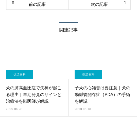
前の記事
次の記事
関連記事
循環器科
循環器科
犬の肺高血圧症で失神が起こ
子犬の心雑音は要注意｜犬の
る理由｜早期発見のサインと
動脈管開存症（PDA）の手術
治療法を獣医師が解説
を解説
2025.06.28
2018.05.18