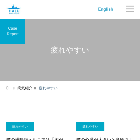
English
Case
Report
疲れやすい
内科
循環器
病気紹介
疲れやすい
腫瘍科
脳神経科
疲れやすい
疲れやすい
猫の横隔膜ヘルニアは手術が
猫の心臓が大きいと危険？｜