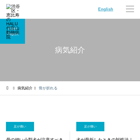
English
Case
Report
病気紹介
内科
循環器
病気紹介
骨が折れる
腫瘍科
脳神経科
足が痛い
足が痛い
骨の細い小型犬が注意すべき
犬が骨折したときの対処法｜