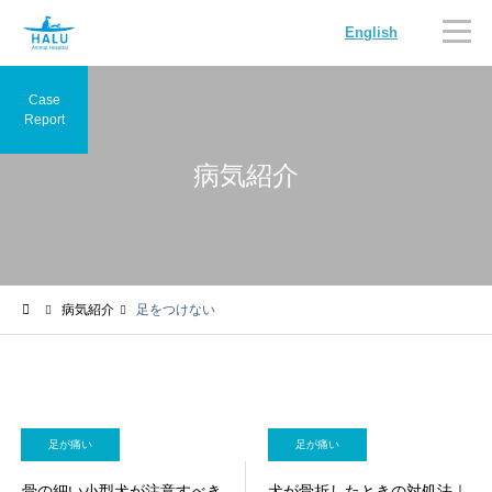
English
Case
Report
病気紹介
内科
循環器科
病気紹介
足をつけない
腫瘍科
脳神経科
足が痛い
足が痛い
骨の細い小型犬が注意すべき
犬が骨折したときの対処法｜