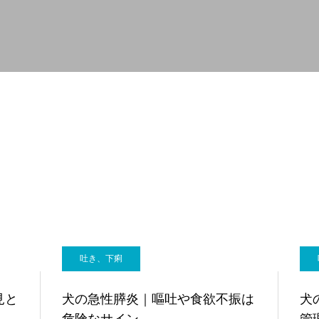
軟部外科
産科
吐き、下痢
見と
犬の急性膵炎｜嘔吐や食欲不振は
犬