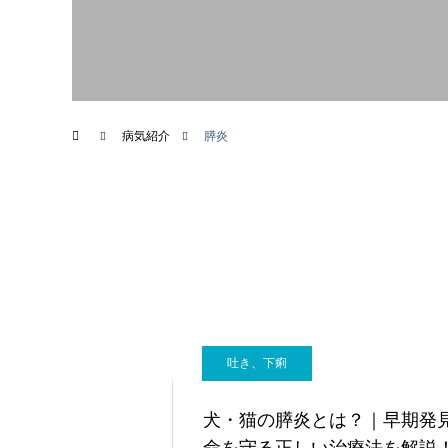
画像診断科
病気紹介
膵炎
吐き、下痢
犬・猫の膵炎とは？｜早期発