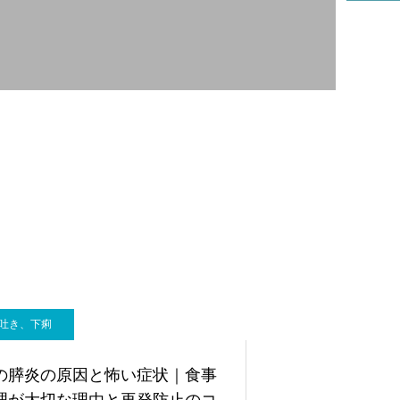
リハビリ科
吐き、下痢
の膵炎の原因と怖い症状｜食事