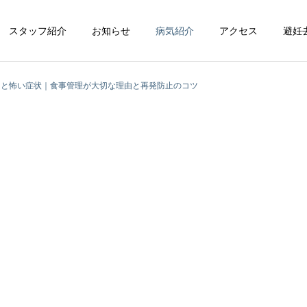
スタッフ紹介
お知らせ
病気紹介
アクセス
避妊
因と怖い症状｜食事管理が大切な理由と再発防止のコツ
循環器科
整形外科
脳神経科
皮膚科