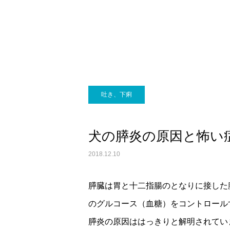
画像診断科
吐き、下痢
犬の膵炎の原因と怖い
2018.12.10
膵臓は胃と十二指腸のとなりに接した
のグルコース（血糖）をコントロール
膵炎の原因ははっきりと解明されてい