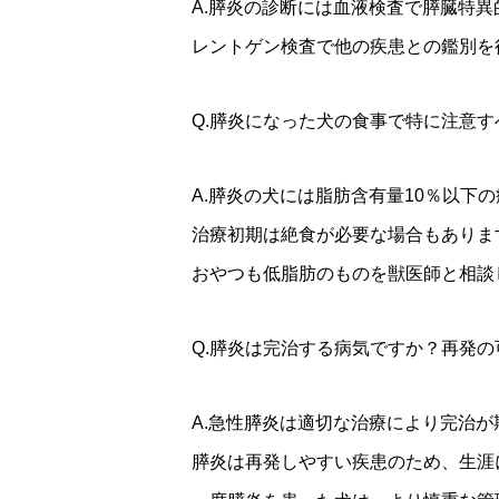
A.膵炎の診断には血液検査で膵臓特
レントゲン検査で他の疾患との鑑別を
Q.膵炎になった犬の食事で特に注意
A.膵炎の犬には脂肪含有量10％以下
治療初期は絶食が必要な場合もありま
おやつも低脂肪のものを獣医師と相談
Q.膵炎は完治する病気ですか？再発
A.急性膵炎は適切な治療により完治
膵炎は再発しやすい疾患のため、生涯