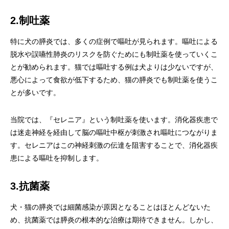
2.制吐薬
特に犬の膵炎では、多くの症例で嘔吐が見られます。嘔吐による
脱水や誤嚥性肺炎のリスクを防ぐためにも制吐薬を使っていくこ
とが勧められます。猫では嘔吐する例は犬よりは少ないですが、
悪心によって食欲が低下するため、猫の膵炎でも制吐薬を使うこ
とが多いです。
当院では、『セレニア』という制吐薬を使います。消化器疾患で
は迷走神経を経由して脳の嘔吐中枢が刺激され嘔吐につながりま
す。セレニアはこの神経刺激の伝達を阻害することで、消化器疾
患による嘔吐を抑制します。
3.抗菌薬
犬・猫の膵炎では細菌感染が原因となることはほとんどないた
め、抗菌薬では膵炎の根本的な治療は期待できません。しかし、