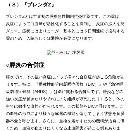
（３）『ブレンダZ』
ブレンダZとは世界初の膵炎急性期用抗炎症薬です。この薬は、
炎症によって白血球が活性化することを抑制し、炎症の拡大を防
ぎます。症状にはよりますが、基本的には５日間連続で投与する
薬のため、入院もしくは通院が必要になります。
○膵炎の合併症
膵炎では、その強い炎症によって様々な合併症が起こる危険があ
ります。特に、『播種性血管内凝固症候群（DIC）』や『急性呼
吸窮迫症候群（ARDS）』は命に関わる合併症です。膵炎などの
強い炎症が起きたりやそれにより組織が壊死したりすると、体の
中では微小な血栓が作られます。この状態をDICと呼びます。こ
の血栓の形成により様々な臓器の機能が落ちてしまう状態を多臓
器不全と呼びます。さらに、血栓を溶かすための機構が活発に働
くため、血液が止まりにくくなる止血障害が起こる例もありま