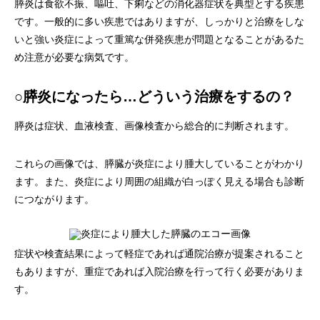
膵炎は食欲不振、嘔吐、下痢などの消化器症状を典型とする疾患
画像診断科
軟部外科
です。一般的に多い疾患ではありますが、しっかりと治療をしな
いと強い炎症によって重篤な併発疾患が問題となることがあるた
め注意が必要な病気です。
○膵炎になったら…どういう治療をするの？
膵炎は症状、血液検査、画像検査から総合的に判断されます。
これらの画像では、膵臓が炎症により腫大していることがわかり
ます。また、炎症により周囲の組織が白っぽく見える場合も診断
につながります。
症状や検査結果によって軽症であれば通院治療が提案されること
もありますが、重症であれば入院治療を行って行く必要がありま
す。