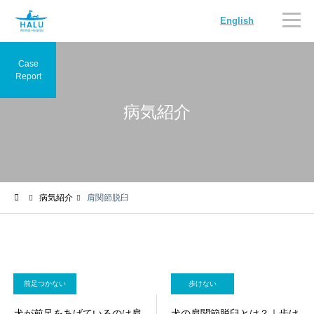
English
Case
Report
病気紹介
内科
循環器科
病気紹介
肩関節脱臼
腫瘍科
脳神経科
前足つかない
歩けない
犬が前足をあげているのは肩
犬の肩関節脱臼とは？｜歩け