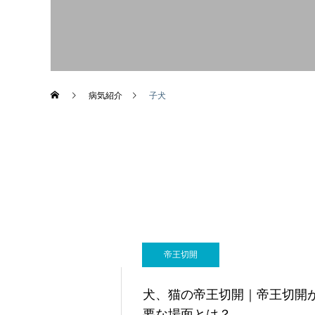
画像診断科
病気紹介
子犬
帝王切開
犬、猫の帝王切開｜帝王切開
要な場面とは？