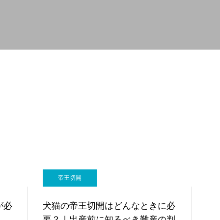
軟部外科
産科
帝王切開
が必
犬猫の帝王切開はどんなときに必
要？｜出産前に知るべき難産の判