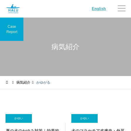
English
Case
Report
病気紹介
内科
循環器科
病気紹介
かゆがる
腫瘍科
脳神経科
かゆい
かゆい
夏の犬のかゆみ対策｜効果的
犬のマラセチア皮膚炎・外耳