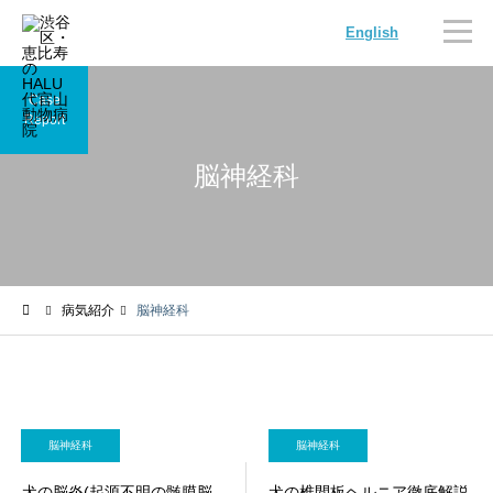
English
Case
Report
脳神経科
内科
循環器
病気紹介
脳神経科
腫瘍科
脳神経科
脳神経科
脳神経科
犬の脳炎(起源不明の髄膜脳
犬の椎間板ヘルニア徹底解説