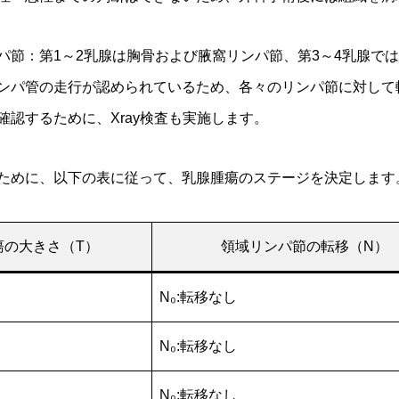
パ節：第1～2乳腺は胸骨および腋窩リンパ節、第3～4乳腺で
ンパ管の走行が認められているため、各々のリンパ節に対して
認するために、Xray検査も実施します。
ために、以下の表に従って、乳腺腫瘍のステージを決定します
瘍の大きさ（T）
領域リンパ節の転移（N）
N₀:転移なし
N₀:転移なし
N₀:転移なし