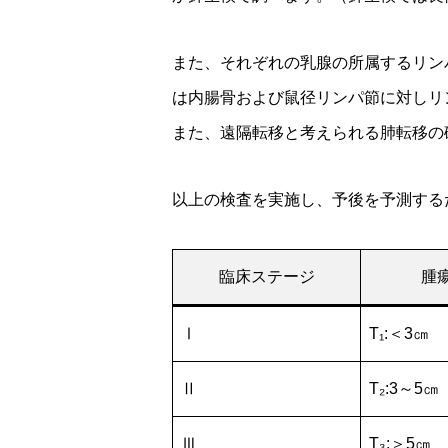
また、それぞれの乳腺の所属するリン
は内腸骨および鼠径リンパ節に対しリ
また、遠隔転移と考えられる肺転移の確
以上の検査を実施し、予後を予測する
臨床ステージ
腫
Ⅰ
T₁:＜3㎝
Ⅱ
T₂:3～5㎝
Ⅲ
T₃:＞5㎝