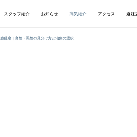
スタッフ紹介
お知らせ
病気紹介
アクセス
避妊
乳腺腫瘍｜良性・悪性の見分け方と治療の選択
循環器科
整形外科
脳神経科
皮膚科