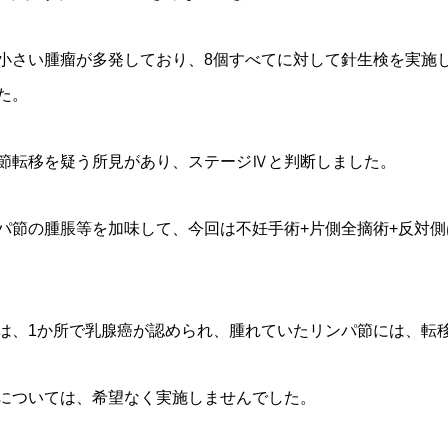
小さい腫瘤が多発しており、8個すべてに対して針生検を実施
た。
節転移を疑う所見があり、ステージⅣと判断しました。
パ節の腫脹等を加味して、今回は不妊手術+片側全摘術+反対側
は、1か所で乳腺癌が認められ、腫れていたリンパ節には、転
については、希望なく実施しませんでした。