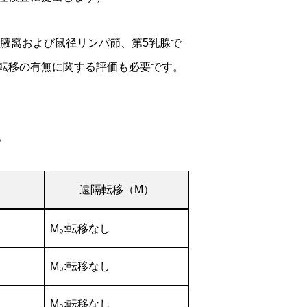
は腋窩および鼠径リンパ節、第5乳腺で
転移の有無に関する評価も必要です。
。
遠隔転移（M）
M₀:転移なし
M₀:転移なし
M₀:転移なし