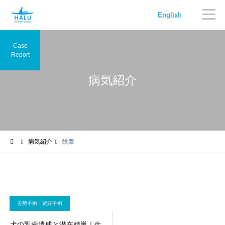
English
Case
Report
病気紹介
内科
循環器科
病気紹介
陰睾
腫瘍科
脳神経科
去勢手術・避妊手術
犬の乳歯遺残と潜在精巣｜生