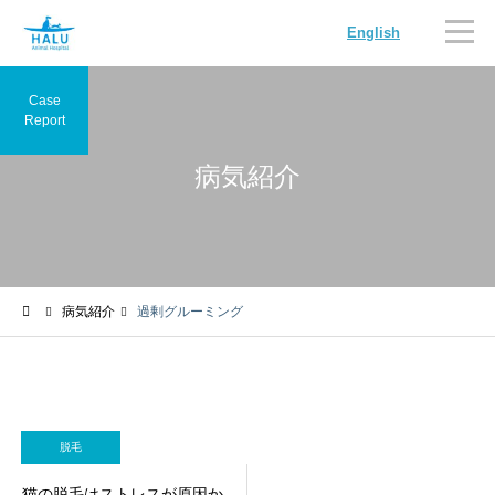
English
Case
Report
病気紹介
内科
循環器科
病気紹介
過剰グルーミング
腫瘍科
脳神経科
脱毛
猫の脱毛はストレスが原因か