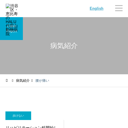
English
Case
Report
病気紹介
内科
循環器科
病気紹介
腰が痛い
腫瘍科
脳神経科
歩けない
リハビリテーション科開始し