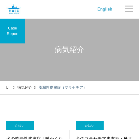
English
Case
Report
病気紹介
内科
循環器科
病気紹介
脂漏性皮膚症（マラセチア）
腫瘍科
脳神経科
かゆい
かゆい
犬の脂漏性皮膚症｜暖かくな
犬のマラセチア皮膚炎・外耳