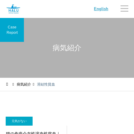
English
Case
Report
病気紹介
内科
循環器科
病気紹介
溶結性貧血
腫瘍科
脳神経科
元気がない
猫の免疫介在性溶血性貧血｜