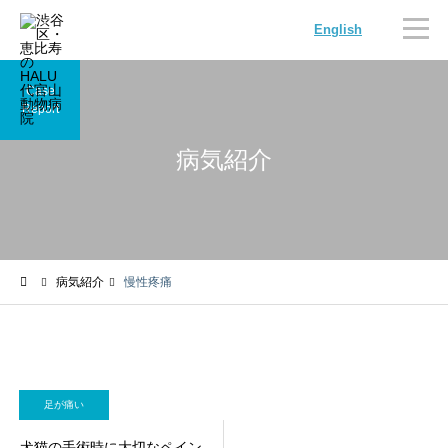
English
Case
Report
病気紹介
内科
循環器科
病気紹介
慢性疼痛
腫瘍科
脳神経科
足が痛い
犬猫の手術時に大切なペイン