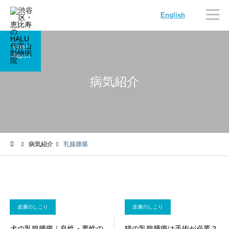
English
Case
Report
病気紹介
内科
循環器科
病気紹介
乳腺腫瘍
腫瘍科
脳神経科
皮膚のしこり
皮膚のしこり
犬の乳腺腫瘍｜良性・悪性の
猫の乳腺腫瘍は手術が必要？