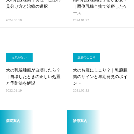
画像診断科
軟部外科
見分け方と治療の選択
｜両側乳腺全摘で治療したケ
ース
2024.08.10
2024.01.27
元気がない
皮膚のしこり
犬の乳腺腫瘍が自壊したら？
犬のお腹にしこり？｜乳腺腫
｜自壊したときの正しい処置
瘍のサインと早期発見のポイ
と予防法を解説
ント
2022.01.19
2021.02.22
病院案内
診療案内