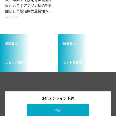
画像診断科
軟部外科
症かも？｜アジソン病の初期
症状と早期治療の重要性を解
説
2020.07.17
病院案内
診療案内
スタッフ紹介
よくある質問
24hオンライン予約
予約