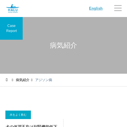
English
Case
Report
病気紹介
内科
循環器
病気紹介
アジソン病
腫瘍科
脳神経科
水をよく飲む
犬の体調不良は副腎機能低下