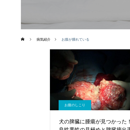
画像診断科
病気紹介
お腹が腫れている
お腹のしこり
犬の脾臓に腫瘍が見つかった
良性悪性の見極めと脾臓摘出