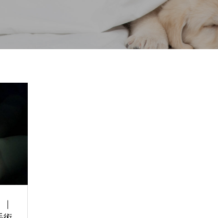
軟部外科
産科
！｜
手術