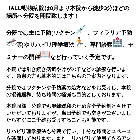
画像診断科
軟部外科
HALU動物病院は8月より本院から徒歩3分ほどの
場所へ分院を開院致します！
分院では主に予防(ワクチン
、フィラリア予防
等)やリハビリ理学療法
‍、専門診察
、セ
ミナーの開催
など行っていく予定です。
本院では引き続き病気やけがの子などの診療を行いま
す。急患の方も基本的にはこちらのご案内となります。
分院ではワクチンや予防薬の処方などをお受けし、本院
の混雑緩和、待ち時間の軽減も目的としております。
本院同様、分院でも混雑緩和のため完全予約制とさせて
いただいておりますが、当日予約でも空きがございまし
たらすぐにご予約お受けすることも可能です。
リハビリ理学療法も分院で行い、十分な時間とスペース
を確保しております。また、リハビリで使用できるアン