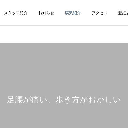
スタッフ紹介
お知らせ
病気紹介
アクセス
避妊
循環器科
整形外科
足腰が痛い、歩き方がおかしい
脳神経科
皮膚科