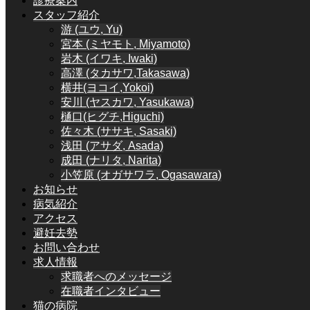
診療案内
スタッフ紹介
游 (ユウ, Yu)
宮本 (ミヤモト, Miyamoto)
岩木 (イワキ, Iwaki)
高澤 (タカサワ,Takasawa)
横井(ヨコイ,Yokoi)
安川 (ヤスカワ, Yasukawa)
樋口(ヒグチ,Higuchi)
佐々木 (ササキ, Sasaki)
浅田 (アサダ, Asada)
成田 (ナリタ, Narita)
小笠原 (オガサワラ, Ogasawara)
お知らせ
病気紹介
アクセス
避妊去勢
お問い合わせ
求人情報
求職者へのメッセージ
在職者インタビュー
猫の病院