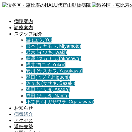
病院案内
診療案内
スタッフ紹介
游 (ユウ, Yu)
宮本 (ミヤモト, Miyamoto)
岩木 (イワキ, Iwaki)
高澤 (タカサワ,Takasawa)
横井(ヨコイ,Yokoi)
安川 (ヤスカワ, Yasukawa)
樋口(ヒグチ,Higuchi)
佐々木 (ササキ, Sasaki)
浅田 (アサダ, Asada)
成田 (ナリタ, Narita)
小笠原 (オガサワラ, Ogasawara)
お知らせ
病気紹介
アクセス
避妊去勢