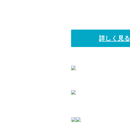
自動精算機について
詳しく見
猫の病院
ー損保
グループ病院
再診料 2,500円
提携夜間救急病院