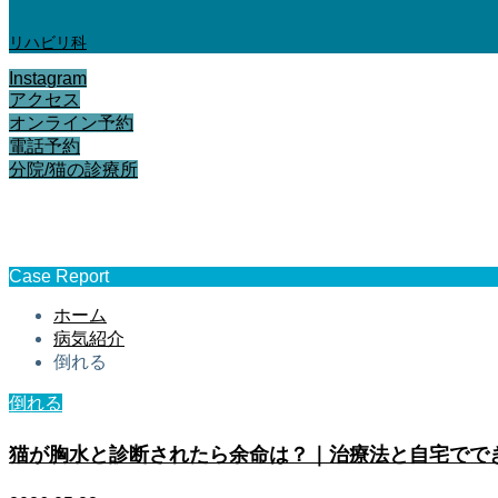
リハビリ科
Instagram
アクセス
オンライン予約
電話予約
分院/猫の診療所
倒れる
Case Report
ホーム
病気紹介
倒れる
倒れる
猫が胸水と診断されたら余命は？｜治療法と自宅でで