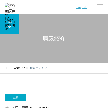
English
Case
Report
病気紹介
内科
循環器科
病気紹介
尿が出にくい
腫瘍科
脳神経科
血尿
猫の血尿の原因は？｜冬はお