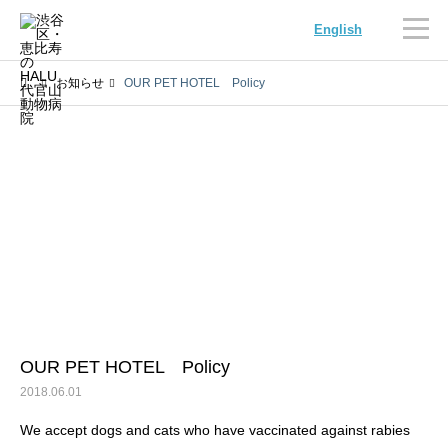
English
お知らせ
OUR PET HOTEL Policy
内科
循環器科
腫瘍科
脳神経科
OUR PET HOTEL Policy
2018.06.01
We accept dogs and cats who have vaccinated against rabies