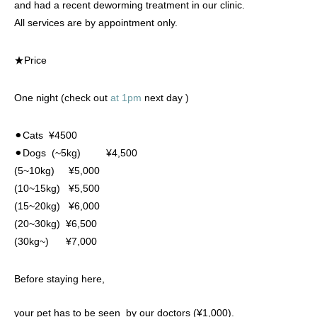
and had a recent deworming treatment in our clinic.
画像診断科
軟部外科
All services are by appointment only.
★Price
One night (check out
at 1pm
next day )
⚫︎Cats ¥4500
⚫︎Dogs (~5kg) ¥4,500
(5~10kg) ¥5,000
(10~15kg) ¥5,500
(15~20kg) ¥6,000
(20~30kg) ¥6,500
(30kg~) ¥7,000
Before staying here,
your pet has to be seen by our doctors (¥1,000).